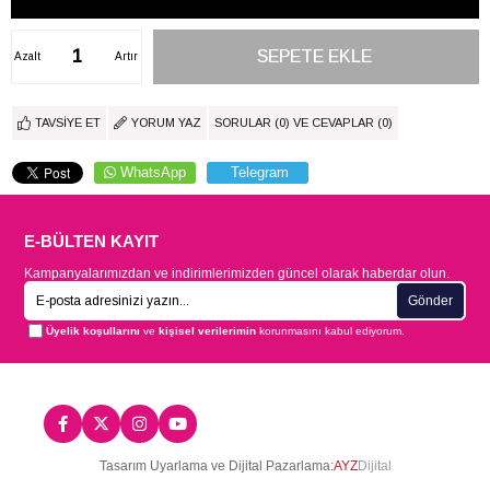
Azalt
Artır
TAVSIYE ET
YORUM YAZ
SORULAR (0) VE CEVAPLAR (0)
WhatsApp
Telegram
E-BÜLTEN KAYIT
Kampanyalarımızdan ve indirimlerimizden güncel olarak haberdar olun.
Gönder
Üyelik koşullarını
ve
kişisel verilerimin
korunmasını kabul ediyorum.
Tasarım Uyarlama ve Dijital Pazarlama:
AYZ
Dijital