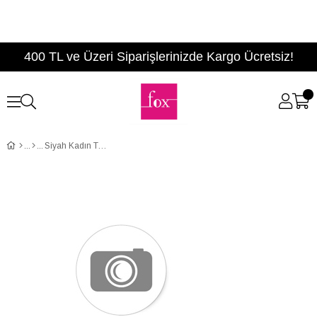
400 TL ve Üzeri Siparişlerinizde Kargo Ücretsiz!
Siyah Kadın Topuklu Ayakkabı D654010402