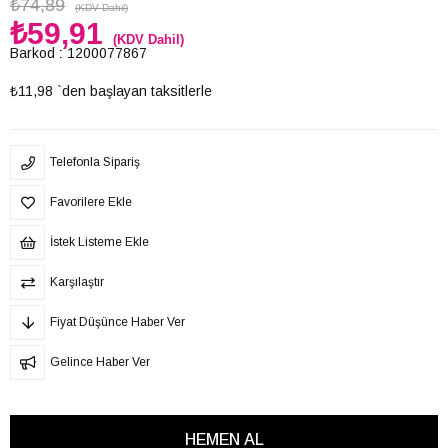
₺74,89
(KDV Dahil)
₺59,91
(KDV Dahil)
Barkod
:
1200077867
₺11,98
`den başlayan taksitlerle
Telefonla Sipariş
Favorilere Ekle
İstek Listeme Ekle
Karşılaştır
Fiyat Düşünce Haber Ver
Gelince Haber Ver