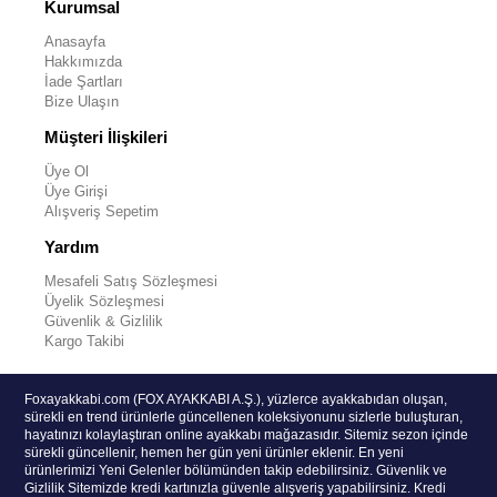
Kurumsal
Anasayfa
Hakkımızda
İade Şartları
Bize Ulaşın
Müşteri İlişkileri
Üye Ol
Üye Girişi
Alışveriş Sepetim
Yardım
Mesafeli Satış Sözleşmesi
Üyelik Sözleşmesi
Güvenlik & Gizlilik
Kargo Takibi
Foxayakkabi.com (FOX AYAKKABI A.Ş.), yüzlerce ayakkabıdan oluşan,
sürekli en trend ürünlerle güncellenen koleksiyonunu sizlerle buluşturan,
hayatınızı kolaylaştıran online ayakkabı mağazasıdır. Sitemiz sezon içinde
sürekli güncellenir, hemen her gün yeni ürünler eklenir. En yeni
ürünlerimizi Yeni Gelenler bölümünden takip edebilirsiniz. Güvenlik ve
Gizlilik Sitemizde kredi kartınızla güvenle alışveriş yapabilirsiniz. Kredi