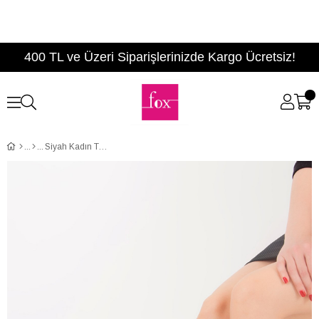
400 TL ve Üzeri Siparişlerinizde Kargo Ücretsiz!
Siyah Kadın Topuklu Ayakkabı F283286502