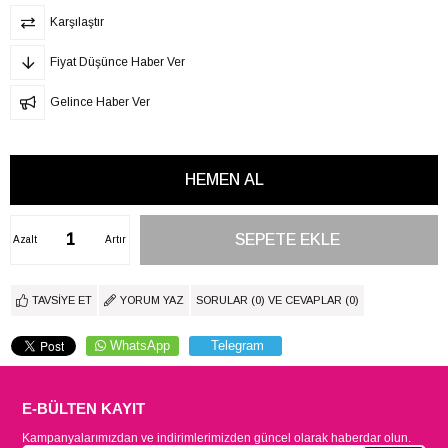
Karşılaştır
Fiyat Düşünce Haber Ver
Gelince Haber Ver
Azalt
Artır
TAVSIYE ET
YORUM YAZ
SORULAR (0) VE CEVAPLAR (0)
WhatsApp
Telegram
E-BÜLTEN KAYIT
Kampanyalarımızdan ve indirimlerimizden güncel olarak haberdar olun.