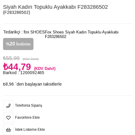
Siyah Kadın Topuklu Ayakkabı F283286502
(F283286502)
Tedarikçi
:
fox SHOES
Fox Shoes Siyah Kadın Topuklu Ayakkabı
F283286502
20
%
İndirim
₺55,99
(KDV Dahil)
₺44,79
(KDV Dahil)
Barkod
:
1200092465
₺8,96
`den başlayan taksitlerle
Telefonla Sipariş
Favorilere Ekle
İstek Listeme Ekle