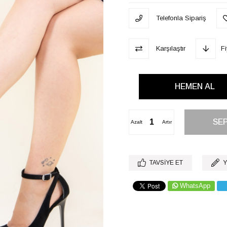
Telefonla Sipariş
Karşılaştır
F
Azalt
Artır
TAVSIYE ET
Y
WhatsApp