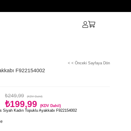
< < Önceki Sayfaya Dön
yakkabı F922154002
₺249,99
(KDV Dahil)
₺199,99
(KDV Dahil)
s Siyah Kadın Topuklu Ayakkabı F922154002
le