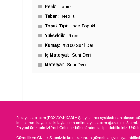
Renk
Lame
Taban
Neolit
Topuk Tipi
İnce Topuklu
Yükseklik
9 cm
Kumaş
%100 Suni Deri
İç Materyal
Suni Deri
Materyal
Suni Deri
Foxayakkabi.com (FOX AYAKKABI A.Ş.), yüzlerce ayakkabıdan oluşan, süre
buluşturan, hayatınızı kolaylaştıran online ayakkabı mağazasıdır. Sitemiz 
En yeni ürünlerimizi Yeni Gelenler bölümünden takip edebilirsiniz. Ürünleri
Güvenlik ve Gizlilik Sitemizde kredi kartınızla güvenle alışveriş yapabilirs