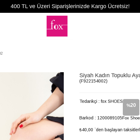
400 TL ve Üzeri Siparişlerinizde Kargo Ücretsiz!
02
Siyah Kadın Topuklu A
(F922154002)
Tedarikçi
:
fox SHOES
20
%
Barkod
:
1200089105
Fox Shoe
İndirim
₺40,00
`den başlayan taksitler