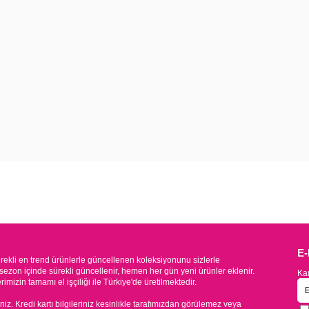
E
kli en trend ürünlerle güncellenen koleksiyonunu sizlerle
sezon içinde sürekli güncellenir, hemen her gün yeni ürünler eklenir.
Kam
mizin tamamı el işçiliği ile Türkiye'de üretilmektedir.
iniz. Kredi kartı bilgileriniz kesinlikle tarafımızdan görülemez veya