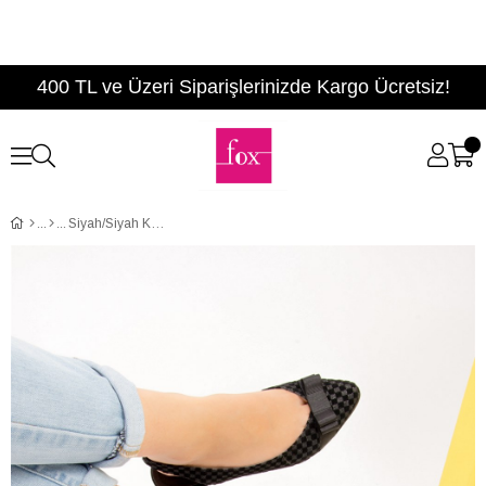
400 TL ve Üzeri Siparişlerinizde Kargo Ücretsiz!
Siyah/Siyah Kadın Babet F726029114