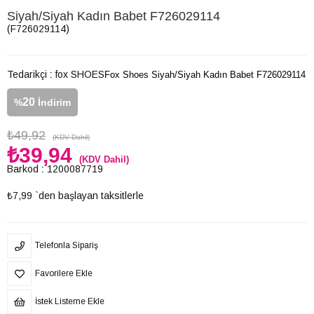
Siyah/Siyah Kadın Babet F726029114
(F726029114)
Tedarikçi
:
fox SHOES
Fox Shoes Siyah/Siyah Kadın Babet F726029114
20
%
İndirim
₺49,92
(KDV Dahil)
₺39,94
(KDV Dahil)
Barkod
:
1200087719
₺7,99
`den başlayan taksitlerle
Telefonla Sipariş
Favorilere Ekle
İstek Listeme Ekle