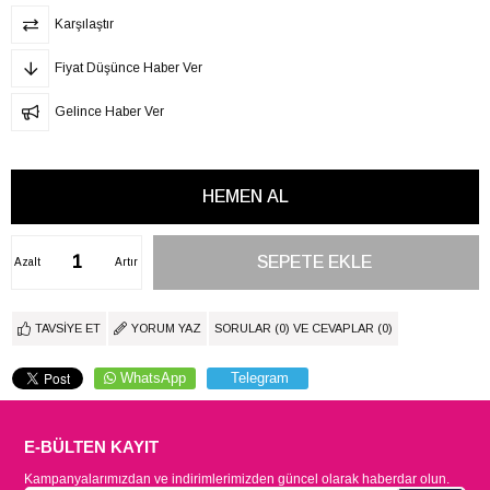
Karşılaştır
Fiyat Düşünce Haber Ver
Gelince Haber Ver
Azalt
Artır
TAVSIYE ET
YORUM YAZ
SORULAR (0) VE CEVAPLAR (0)
WhatsApp
Telegram
E-BÜLTEN KAYIT
Kampanyalarımızdan ve indirimlerimizden güncel olarak haberdar olun.