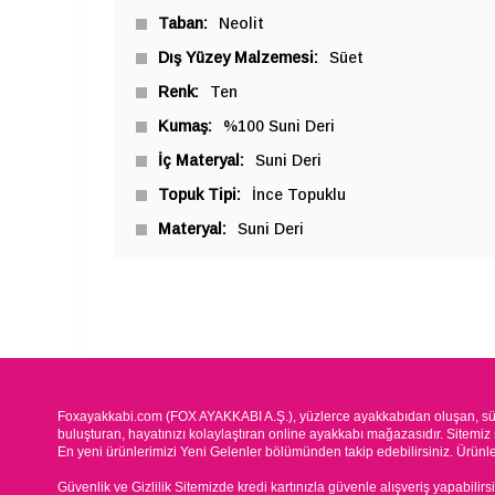
Taban
Neolit
Dış Yüzey Malzemesi
Süet
Renk
Ten
Kumaş
%100 Suni Deri
İç Materyal
Suni Deri
Topuk Tipi
İnce Topuklu
Materyal
Suni Deri
Foxayakkabi.com (FOX AYAKKABI A.Ş.), yüzlerce ayakkabıdan oluşan, süre
buluşturan, hayatınızı kolaylaştıran online ayakkabı mağazasıdır. Sitemiz 
En yeni ürünlerimizi Yeni Gelenler bölümünden takip edebilirsiniz. Ürünleri
Güvenlik ve Gizlilik Sitemizde kredi kartınızla güvenle alışveriş yapabilirs