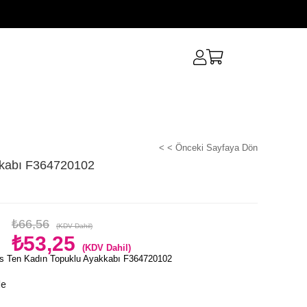
< < Önceki Sayfaya Dön
kkabı F364720102
₺66,56
(KDV Dahil)
₺53,25
(KDV Dahil)
s Ten Kadın Topuklu Ayakkabı F364720102
le