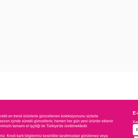
E
kli en trend ürünlerle güncellenen koleksiyonunu sizlerle
sezon içinde sürekli güncellenir, hemen her gün yeni ürünler eklenir.
Kam
mizin tamamı el işçiliği ile Türkiye'de üretilmektedir.
iniz. Kredi kartı bilgileriniz kesinlikle tarafımızdan görülemez veya