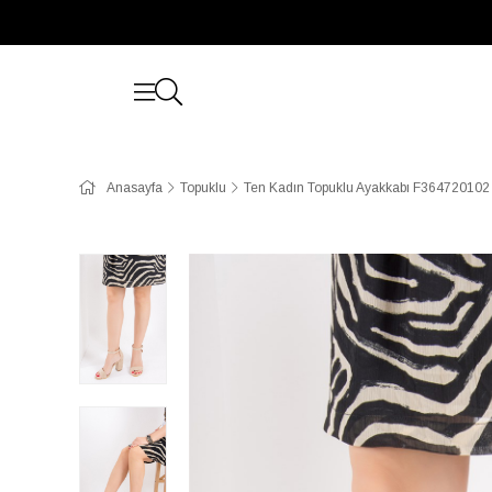
Anasayfa
Topuklu
Ten Kadın Topuklu Ayakkabı F364720102