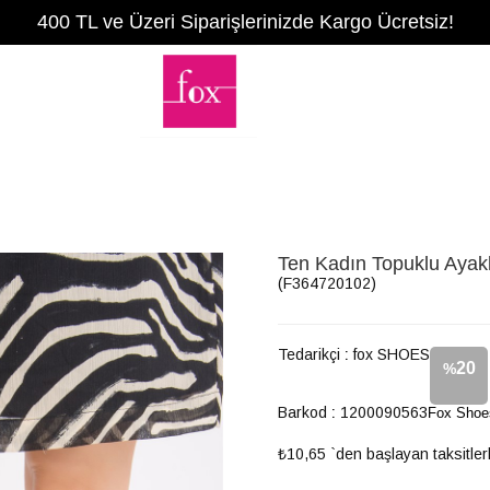
400 TL ve Üzeri Siparişlerinizde Kargo Ücretsiz!
Ten Kadın Topuklu Aya
(F364720102)
Tedarikçi
:
fox SHOES
20
%
Barkod
:
1200090563
Fox Shoe
İndirim
₺10,65
`den başlayan taksitler