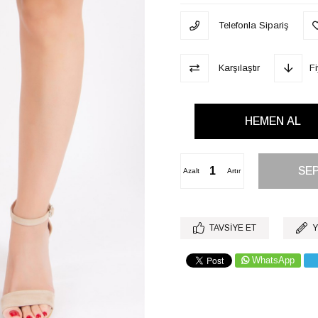
Telefonla Sipariş
Karşılaştır
F
Azalt
Artır
TAVSIYE ET
Y
WhatsApp