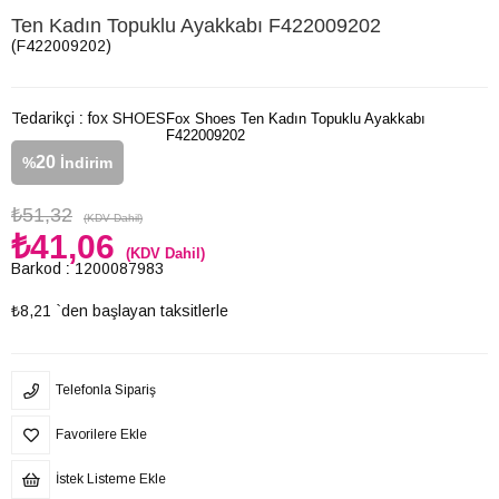
Ten Kadın Topuklu Ayakkabı F422009202
(F422009202)
Tedarikçi
:
fox SHOES
Fox Shoes Ten Kadın Topuklu Ayakkabı
F422009202
20
%
İndirim
₺51,32
(KDV Dahil)
₺41,06
(KDV Dahil)
Barkod
:
1200087983
₺8,21
`den başlayan taksitlerle
Telefonla Sipariş
Favorilere Ekle
İstek Listeme Ekle