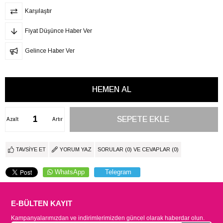
Karşılaştır
Fiyat Düşünce Haber Ver
Gelince Haber Ver
Azalt
Artır
TAVSIYE ET
YORUM YAZ
SORULAR (0) VE CEVAPLAR (0)
WhatsApp
Telegram
E-BÜLTEN KAYIT
Kampanyalarımızdan ve indirimlerimizden güncel olarak haberdar olun.