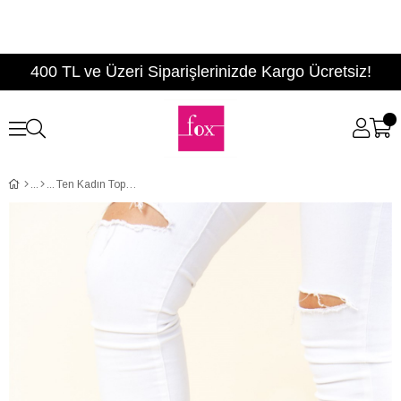
400 TL ve Üzeri Siparişlerinizde Kargo Ücretsiz!
Ten Kadın Topuklu Ayakkabı F422009202