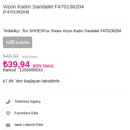
Vizon Kadın Sandalet F470136204
(F470136204)
Tedarikçi
:
fox SHOES
Fox Shoes Vizon Kadın Sandalet F470136204
20
%
İndirim
₺49,92
(KDV Dahil)
₺39,94
(KDV Dahil)
Barkod
:
1200089033
₺7,99
`den başlayan taksitlerle
Telefonla Sipariş
Favorilere Ekle
İstek Listeme Ekle