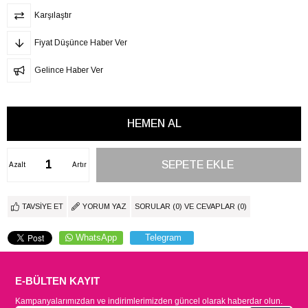
Karşılaştır
Fiyat Düşünce Haber Ver
Gelince Haber Ver
Azalt
Artır
TAVSIYE ET
YORUM YAZ
SORULAR (0) VE CEVAPLAR (0)
WhatsApp
Telegram
E-BÜLTEN KAYIT
Kampanyalarımızdan ve indirimlerimizden güncel olarak haberdar olun.