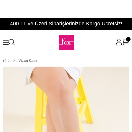
400 TL ve Üzeri Siparişlerinizde Kargo Ücretsiz!
Vizon Kadın Sandalet F470136204