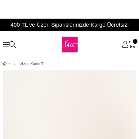
400 TL ve Üzeri Siparişlerinizde Kargo Ücretsiz!
Vizon Kadın Topuklu Ayakkabı F922154007