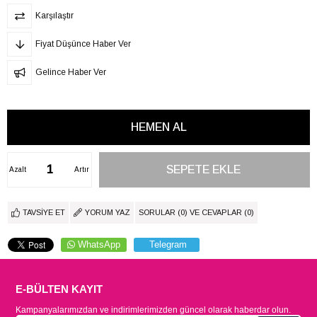
Karşılaştır
Fiyat Düşünce Haber Ver
Gelince Haber Ver
Azalt
Artır
TAVSIYE ET
YORUM YAZ
SORULAR (0) VE CEVAPLAR (0)
WhatsApp
Telegram
E-BÜLTEN KAYIT
Kampanyalarımızdan ve indirimlerimizden güncel olarak haberdar olun.