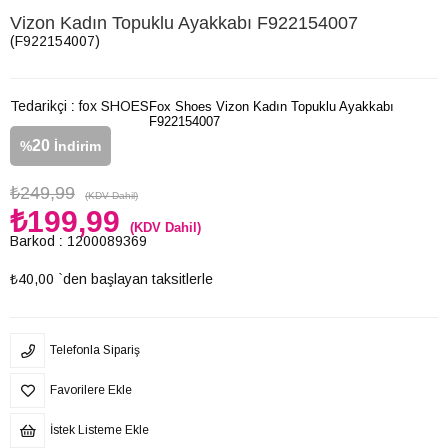
Vizon Kadın Topuklu Ayakkabı F922154007
(F922154007)
Tedarikçi
:
fox SHOES
Fox Shoes Vizon Kadın Topuklu Ayakkabı
F922154007
20
%
İndirim
₺249,99
(KDV Dahil)
₺199,99
(KDV Dahil)
Barkod
:
1200089369
₺40,00
`den başlayan taksitlerle
Telefonla Sipariş
Favorilere Ekle
İstek Listeme Ekle