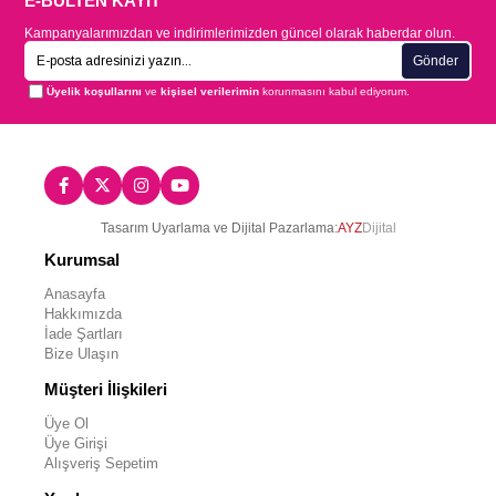
E-BÜLTEN KAYIT
Kampanyalarımızdan ve indirimlerimizden güncel olarak haberdar olun.
Gönder
Üyelik koşullarını
ve
kişisel verilerimin
korunmasını kabul ediyorum.
Tasarım Uyarlama ve Dijital Pazarlama:
AYZ
Dijital
Kurumsal
Anasayfa
Hakkımızda
İade Şartları
Bize Ulaşın
Müşteri İlişkileri
Üye Ol
Üye Girişi
Alışveriş Sepetim