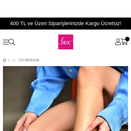
400 TL ve Üzeri Siparişlerinizde Kargo Ücretsiz!
Y274501609 Ten Dolgu Tabanlı Kadın Sandalet