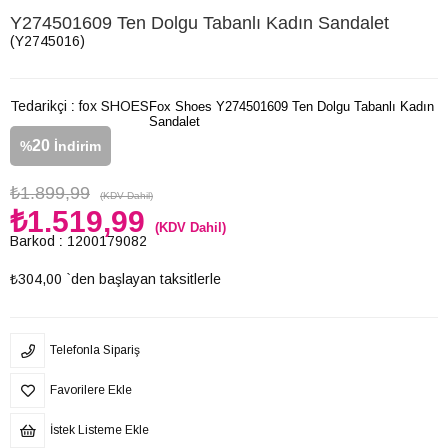
Y274501609 Ten Dolgu Tabanlı Kadın Sandalet
(Y2745016)
Tedarikçi
:
fox SHOES
Fox Shoes Y274501609 Ten Dolgu Tabanlı Kadın
Sandalet
20
%
İndirim
₺1.899,99
(KDV Dahil)
₺1.519,99
(KDV Dahil)
Barkod
:
1200179082
₺304,00
`den başlayan taksitlerle
Telefonla Sipariş
Favorilere Ekle
İstek Listeme Ekle