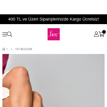
400 TL ve Üzeri Siparişlerinizde Kargo Ücretsiz!
Y274522209 Siyah Dolgu Tabanlı Kadın Sandalet