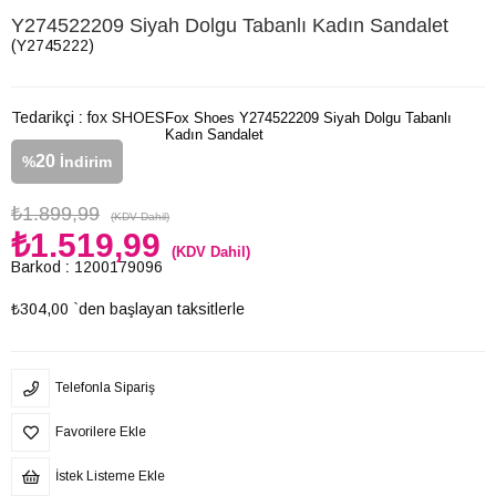
Y274522209 Siyah Dolgu Tabanlı Kadın Sandalet
(Y2745222)
Tedarikçi
:
fox SHOES
Fox Shoes Y274522209 Siyah Dolgu Tabanlı
Kadın Sandalet
20
%
İndirim
₺1.899,99
(KDV Dahil)
₺1.519,99
(KDV Dahil)
Barkod
:
1200179096
₺304,00
`den başlayan taksitlerle
Telefonla Sipariş
Favorilere Ekle
İstek Listeme Ekle