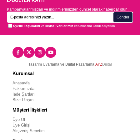
E-BÜLTEN KAYIT
Kampanyalarımızdan ve indirimlerimizden güncel olarak haberdar olun.
Gönder
Üyelik koşullarını
ve
kişisel verilerimin
korunmasını kabul ediyorum.
Tasarım Uyarlama ve Dijital Pazarlama:
AYZ
Dijital
Kurumsal
Anasayfa
Hakkımızda
İade Şartları
Bize Ulaşın
Müşteri İlişkileri
Üye Ol
Üye Girişi
Alışveriş Sepetim