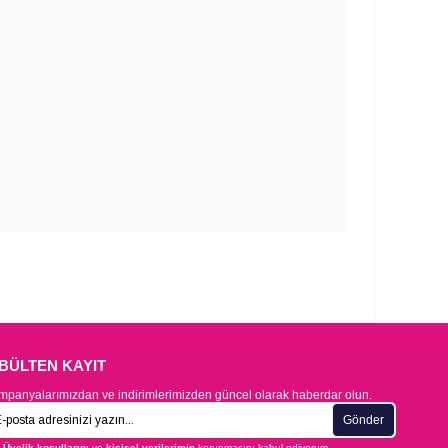
-BÜLTEN KAYIT
panyalarımızdan ve indirimlerimizden güncel olarak haberdar olun.
Gönder
Üyelik koşullarını
ve
kişisel verilerimin
korunmasını kabul ediyorum.