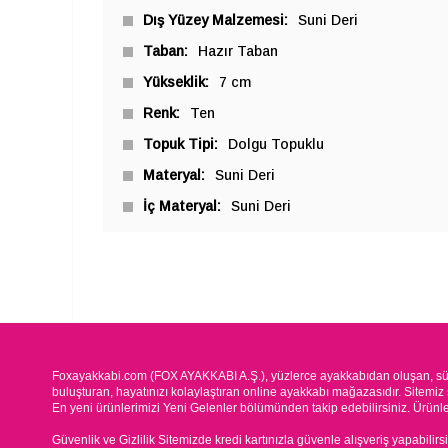
Dış Yüzey Malzemesi
Suni Deri
Taban
Hazır Taban
Yükseklik
7 cm
Renk
Ten
Topuk Tipi
Dolgu Topuklu
Materyal
Suni Deri
İç Materyal
Suni Deri
Foxayakkabi.com (FOX AYAKKABI A.Ş.), yüzlerce ayakkabıdan oluşan, süre
buluşturan, hayatınızı kolaylaştıran online ayakkabı mağazasıdır. Sitemiz 
En yeni ürünlerimizi Yeni Gelenler bölümünden takip edebilirsiniz. Ürünleri
Güvenlik ve Gizlilik Sitemizde kredi kartınızla güvenle alışveriş yapabilirs