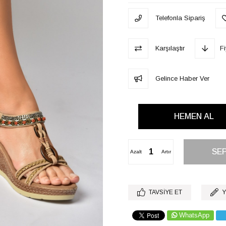
Telefonla Sipariş
Karşılaştır
F
Gelince Haber Ver
Azalt
Artır
TAVSIYE ET
Y
WhatsApp