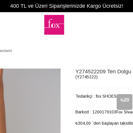
400 TL ve Üzeri Siparişlerinizde Kargo Ücretsiz!
andalet
Y274522209 Ten Dolgu T
(Y2745222)
Tedarikçi
:
fox SHOES
20
%
Barkod
:
1200179103
Fox Shoe
İndirim
₺304,00
`den başlayan taksitle