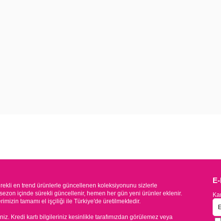
E
kli en trend ürünlerle güncellenen koleksiyonunu sizlerle
sezon içinde sürekli güncellenir, hemen her gün yeni ürünler eklenir.
Kam
mizin tamamı el işçiliği ile Türkiye'de üretilmektedir.
iniz. Kredi kartı bilgileriniz kesinlikle tarafımızdan görülemez veya