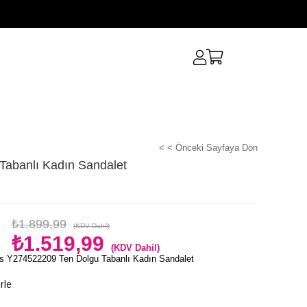
< < Önceki Sayfaya Dön
abanlı Kadın Sandalet
₺1.899,99
(KDV Dahil)
₺1.519,99
(KDV Dahil)
s Y274522209 Ten Dolgu Tabanlı Kadın Sandalet
rle