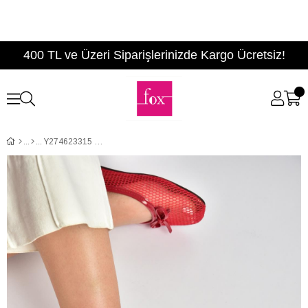
400 TL ve Üzeri Siparişlerinizde Kargo Ücretsiz!
Y274623315 Kırmızı File Kadın Babet