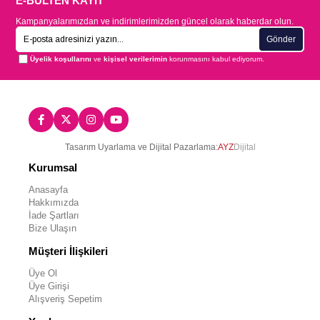
E-BÜLTEN KAYIT
Kampanyalarımızdan ve indirimlerimizden güncel olarak haberdar olun.
Gönder
Üyelik koşullarını
ve
kişisel verilerimin
korunmasını kabul ediyorum.
Tasarım Uyarlama ve Dijital Pazarlama:
AYZ
Dijital
Kurumsal
Anasayfa
Hakkımızda
İade Şartları
Bize Ulaşın
Müşteri İlişkileri
Üye Ol
Üye Girişi
Alışveriş Sepetim