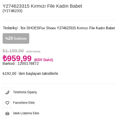
Y274623315 Kırmızı File Kadın Babet
(Y2746233)
Tedarikçi
:
fox SHOES
Fox Shoes Y274623315 Kırmızı File Kadın Babet
20
%
İndirim
₺1.199,99
(KDV Dahil)
₺959,99
(KDV Dahil)
Barkod
:
1200178872
₺192,00
`den başlayan taksitlerle
Telefonla Sipariş
Favorilere Ekle
İstek Listeme Ekle