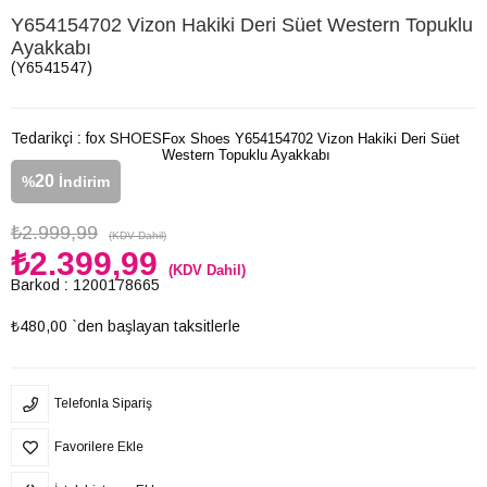
Y654154702 Vizon Hakiki Deri Süet Western Topuklu
Ayakkabı
(Y6541547)
Tedarikçi
:
fox SHOES
Fox Shoes Y654154702 Vizon Hakiki Deri Süet
Western Topuklu Ayakkabı
20
%
İndirim
₺2.999,99
(KDV Dahil)
₺2.399,99
(KDV Dahil)
Barkod
:
1200178665
₺480,00
`den başlayan taksitlerle
Telefonla Sipariş
Favorilere Ekle