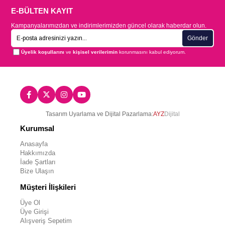
E-BÜLTEN KAYIT
Kampanyalarımızdan ve indirimlerimizden güncel olarak haberdar olun.
Gönder
Üyelik koşullarını
ve
kişisel verilerimin
korunmasını kabul ediyorum.
Tasarım Uyarlama ve Dijital Pazarlama:
AYZ
Dijital
Kurumsal
Anasayfa
Hakkımızda
İade Şartları
Bize Ulaşın
Müşteri İlişkileri
Üye Ol
Üye Girişi
Alışveriş Sepetim