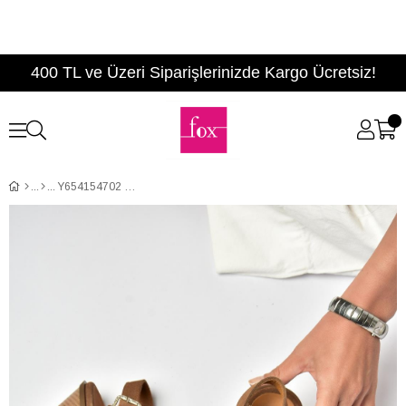
400 TL ve Üzeri Siparişlerinizde Kargo Ücretsiz!
Y654154702 Vizon Hakiki Deri Süet Western Topuklu Ayakkabı