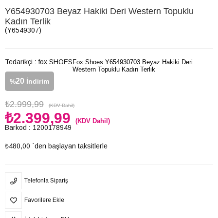
Y654930703 Beyaz Hakiki Deri Western Topuklu
Kadın Terlik
(Y6549307)
Tedarikçi
:
fox SHOES
Fox Shoes Y654930703 Beyaz Hakiki Deri
Western Topuklu Kadın Terlik
20
%
İndirim
₺2.999,99
(KDV Dahil)
₺2.399,99
(KDV Dahil)
Barkod
:
1200178949
₺480,00
`den başlayan taksitlerle
Telefonla Sipariş
Favorilere Ekle