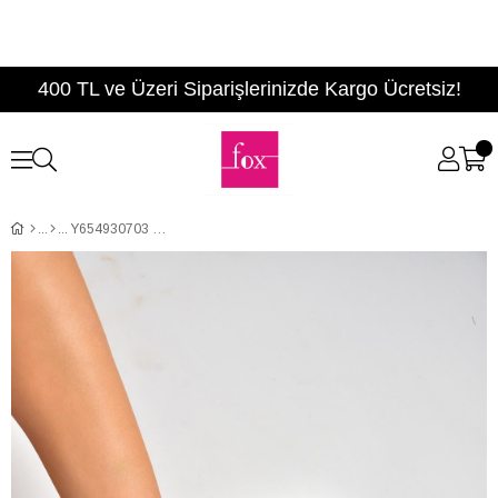
400 TL ve Üzeri Siparişlerinizde Kargo Ücretsiz!
Y654930703 Beyaz Hakiki Deri Western Topuklu Kadın Terlik