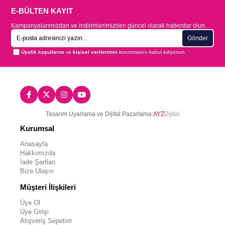
E-BÜLTEN KAYIT
Kampanyalarımızdan ve indirimlerimizden güncel olarak haberdar olun.
Gönder
Üyelik koşullarını
ve
kişisel verilerimin
korunmasını kabul ediyorum.
Tasarım Uyarlama ve Dijital Pazarlama:
AYZ
Dijital
Kurumsal
Anasayfa
Hakkımızda
İade Şartları
Bize Ulaşın
Müşteri İlişkileri
Üye Ol
Üye Girişi
Alışveriş Sepetim