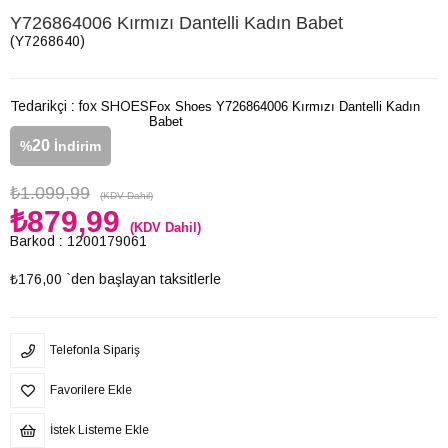
Y726864006 Kırmızı Dantelli Kadın Babet
(Y7268640)
Tedarikçi
:
fox SHOES
Fox Shoes Y726864006 Kırmızı Dantelli Kadın
Babet
20
%
İndirim
₺1.099,99
(KDV Dahil)
₺879,99
(KDV Dahil)
Barkod
:
1200179061
₺176,00
`den başlayan taksitlerle
Telefonla Sipariş
Favorilere Ekle
İstek Listeme Ekle