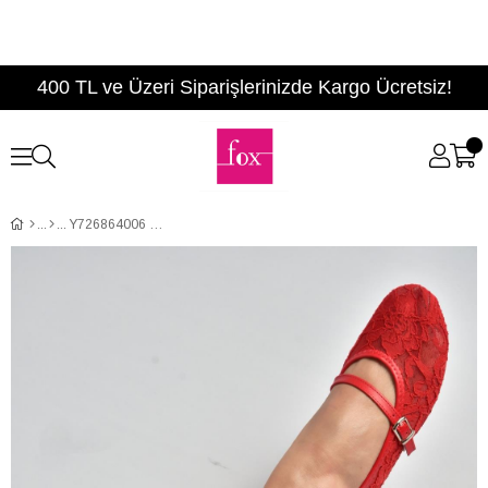
400 TL ve Üzeri Siparişlerinizde Kargo Ücretsiz!
Y726864006 Kırmızı Dantelli Kadın Babet