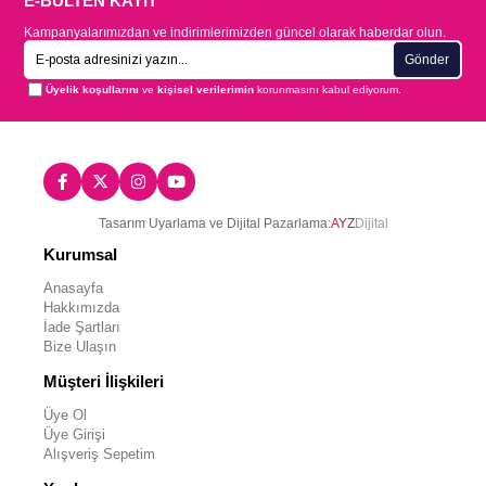
E-BÜLTEN KAYIT
Kampanyalarımızdan ve indirimlerimizden güncel olarak haberdar olun.
Gönder
Üyelik koşullarını
ve
kişisel verilerimin
korunmasını kabul ediyorum.
Tasarım Uyarlama ve Dijital Pazarlama:
AYZ
Dijital
Kurumsal
Anasayfa
Hakkımızda
İade Şartları
Bize Ulaşın
Müşteri İlişkileri
Üye Ol
Üye Girişi
Alışveriş Sepetim