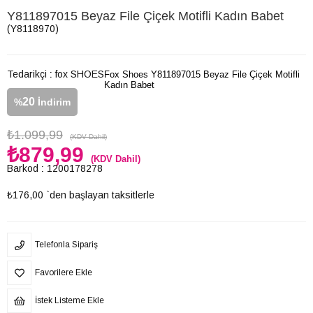
Y811897015 Beyaz File Çiçek Motifli Kadın Babet
(Y8118970)
Tedarikçi
:
fox SHOES
Fox Shoes Y811897015 Beyaz File Çiçek Motifli
Kadın Babet
20
%
İndirim
₺1.099,99
(KDV Dahil)
₺879,99
(KDV Dahil)
Barkod
:
1200178278
₺176,00
`den başlayan taksitlerle
Telefonla Sipariş
Favorilere Ekle
İstek Listeme Ekle