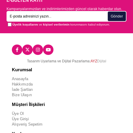
E-BÜLTEN KAYIT
Kampanyalarımızdan ve indirimlerimizden güncel olarak haberdar olun.
Gönder
Üyelik koşullarını
ve
kişisel verilerimin
korunmasını kabul ediyorum.
Tasarım Uyarlama ve Dijital Pazarlama:
AYZ
Dijital
Kurumsal
Anasayfa
Hakkımızda
İade Şartları
Bize Ulaşın
Müşteri İlişkileri
Üye Ol
Üye Girişi
Alışveriş Sepetim