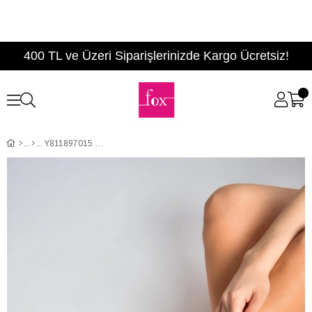
400 TL ve Üzeri Siparişlerinizde Kargo Ücretsiz!
Y811897015 Beyaz File Çiçek Motifli Kadın Babet