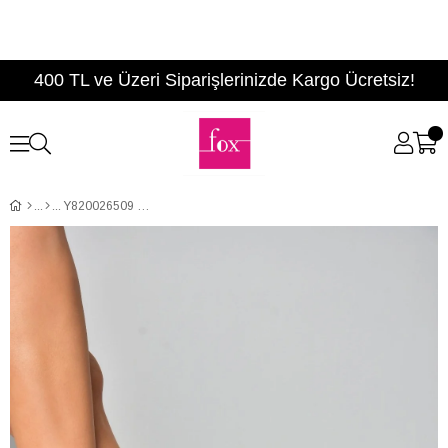
400 TL ve Üzeri Siparişlerinizde Kargo Ücretsiz!
Y820026509 Gümüş Alçak Topuklu Kadın Ayakkabı