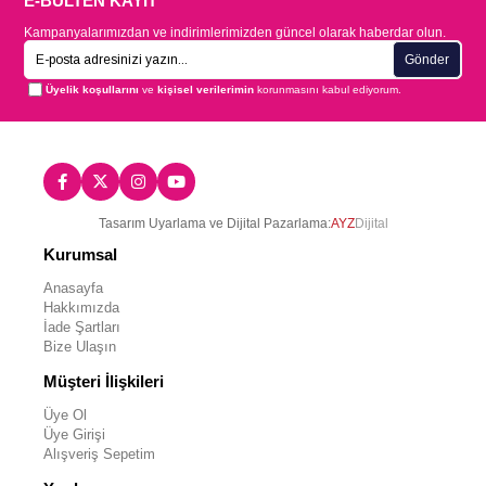
E-BÜLTEN KAYIT
Kampanyalarımızdan ve indirimlerimizden güncel olarak haberdar olun.
Gönder
Üyelik koşullarını
ve
kişisel verilerimin
korunmasını kabul ediyorum.
Tasarım Uyarlama ve Dijital Pazarlama:
AYZ
Dijital
Kurumsal
Anasayfa
Hakkımızda
İade Şartları
Bize Ulaşın
Müşteri İlişkileri
Üye Ol
Üye Girişi
Alışveriş Sepetim