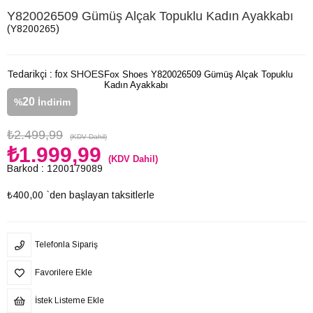
Y820026509 Gümüş Alçak Topuklu Kadın Ayakkabı
(Y8200265)
Tedarikçi
:
fox SHOES
Fox Shoes Y820026509 Gümüş Alçak Topuklu
Kadın Ayakkabı
20
%
İndirim
₺2.499,99
(KDV Dahil)
₺1.999,99
(KDV Dahil)
Barkod
:
1200179089
₺400,00
`den başlayan taksitlerle
Telefonla Sipariş
Favorilere Ekle
İstek Listeme Ekle