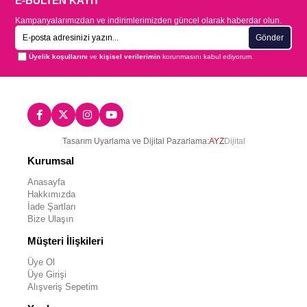
E-BÜLTEN KAYIT
Kampanyalarımızdan ve indirimlerimizden güncel olarak haberdar olun.
Gönder
Üyelik koşullarını
ve
kişisel verilerimin
korunmasını kabul ediyorum.
Tasarım Uyarlama ve Dijital Pazarlama:
AYZ
Dijital
Kurumsal
Anasayfa
Hakkımızda
İade Şartları
Bize Ulaşın
Müşteri İlişkileri
Üye Ol
Üye Girişi
Alışveriş Sepetim