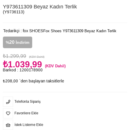
Y973611309 Beyaz Kadın Terlik
(Y9736113)
Tedarikçi
:
fox SHOES
Fox Shoes Y973611309 Beyaz Kadın Terlik
20
%
İndirim
₺1.299,99
(KDV Dahil)
₺1.039,99
(KDV Dahil)
Barkod
:
1200178900
₺208,00
`den başlayan taksitlerle
Telefonla Sipariş
Favorilere Ekle
İstek Listeme Ekle