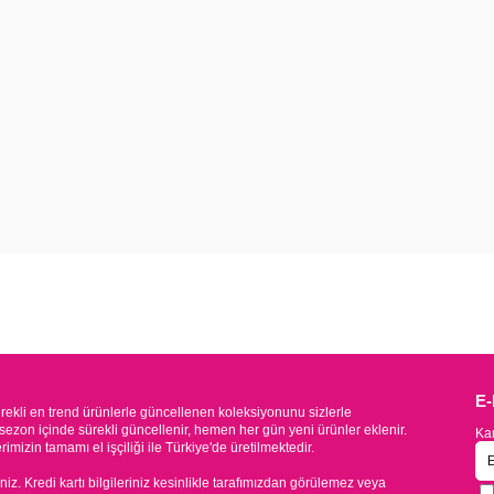
E
kli en trend ürünlerle güncellenen koleksiyonunu sizlerle
sezon içinde sürekli güncellenir, hemen her gün yeni ürünler eklenir.
Kam
mizin tamamı el işçiliği ile Türkiye'de üretilmektedir.
iniz. Kredi kartı bilgileriniz kesinlikle tarafımızdan görülemez veya