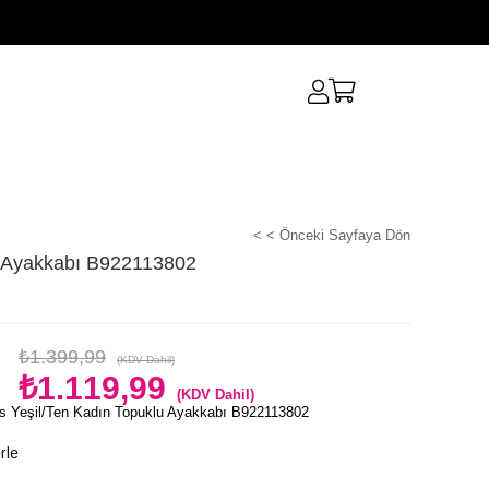
< < Önceki Sayfaya Dön
u Ayakkabı B922113802
₺1.399,99
(KDV Dahil)
₺1.119,99
(KDV Dahil)
s Yeşil/Ten Kadın Topuklu Ayakkabı B922113802
rle