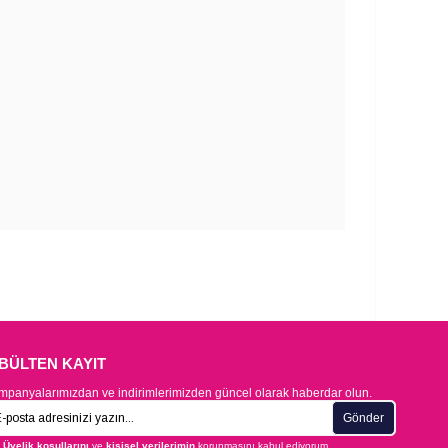
-BÜLTEN KAYIT
panyalarımızdan ve indirimlerimizden güncel olarak haberdar olun.
Gönder
Üyelik koşullarını
ve
kişisel verilerimin
korunmasını kabul ediyorum.