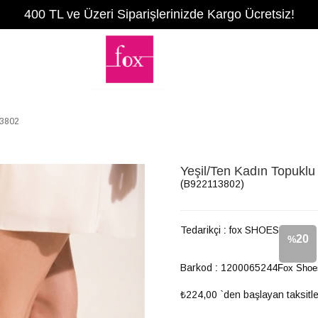
400 TL ve Üzeri Siparişlerinizde Kargo Ücretsiz!
13802
Yeşil/Ten Kadın Topukl
(B922113802)
Tedarikçi
:
fox SHOES
20
%
Barkod
:
1200065244
Fox Shoe
İndirim
₺224,00
`den başlayan taksitle