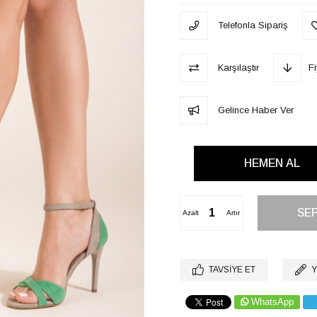
Telefonla Sipariş
Karşılaştır
F
Gelince Haber Ver
Azalt
Artır
TAVSIYE ET
Y
WhatsApp