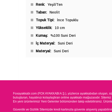
Renk
Yeşil/Ten
Taban
Neolit
Topuk Tipi
İnce Topuklu
Yükseklik
10 cm
Kumaş
%100 Suni Deri
İç Materyal
Suni Deri
Materyal
Suni Deri
Foxayakkabi.com (FOX AYAKKABI A.Ş.), yüzlerce ayakkabıdan oluşan, süre
buluşturan, hayatınızı kolaylaştıran online ayakkabı mağazasıdır. Sitemiz 
En yeni ürünlerimizi Yeni Gelenler bölümünden takip edebilirsiniz. Ürünleri
Güvenlik ve Gizlilik Sitemizde kredi kartınızla güvenle alışveriş yapabilirs